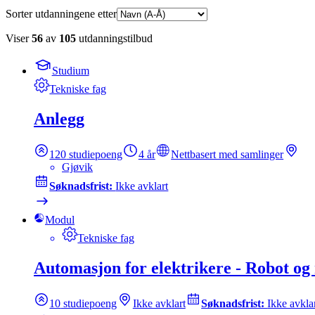
Sorter utdanningene etter
Viser
56
av
105
utdanningstilbud
Studium
Tekniske fag
Anlegg
120
studiepoeng
4 år
Nettbasert med samlinger
Gjøvik
Søknadsfrist:
Ikke avklart
Modul
Tekniske fag
Automasjon for elektrikere - Robot og
10
studiepoeng
Ikke avklart
Søknadsfrist:
Ikke avkla