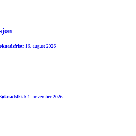
sjon
øknadsfrist:
16. august 2026
Søknadsfrist:
1. november 2026