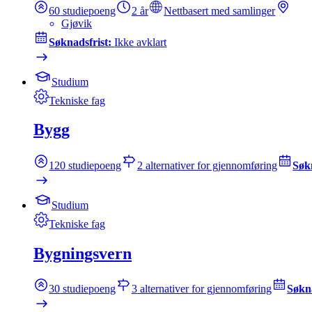
60
studiepoeng
2 år
Nettbasert med samlinger
Gjøvik
Søknadsfrist:
Ikke avklart
Studium
Tekniske fag
Bygg
120
studiepoeng
2
alternativer for gjennomføring
Søk
Studium
Tekniske fag
Bygningsvern
30
studiepoeng
3
alternativer for gjennomføring
Søkn