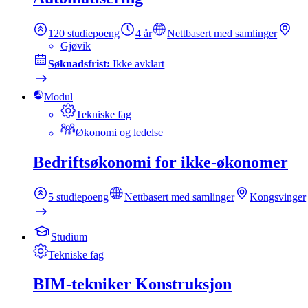
120
studiepoeng
4 år
Nettbasert med samlinger
Gjøvik
Søknadsfrist:
Ikke avklart
Modul
Tekniske fag
Økonomi og ledelse
Bedriftsøkonomi for ikke-økonomer
5
studiepoeng
Nettbasert med samlinger
Kongsvinger
Studium
Tekniske fag
BIM-tekniker Konstruksjon