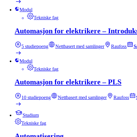
Modul
Tekniske fag
Automasjon for elektrikere – Introduk
5
studiepoeng
Nettbasert med samlinger
Raufoss
S
Modul
Tekniske fag
Automasjon for elektrikere – PLS
10
studiepoeng
Nettbasert med samlinger
Raufoss
Studium
Tekniske fag
Automatisering