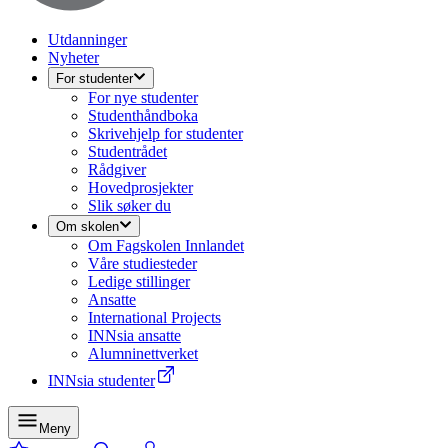
Utdanninger
Nyheter
For studenter
For nye studenter
Studenthåndboka
Skrivehjelp for studenter
Studentrådet
Rådgiver
Hovedprosjekter
Slik søker du
Om skolen
Om Fagskolen Innlandet
Våre studiesteder
Ledige stillinger
Ansatte
International Projects
INNsia ansatte
Alumninettverket
INNsia studenter
Meny