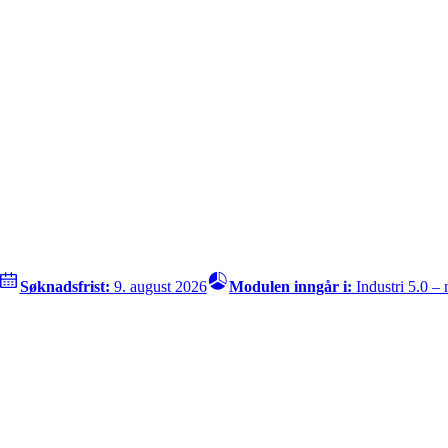
Søknadsfrist:
9. august 2026
Modulen inngår i:
Industri 5.0 –