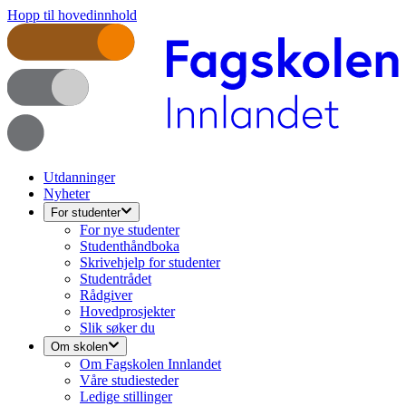
Hopp til hovedinnhold
Utdanninger
Nyheter
For studenter
For nye studenter
Studenthåndboka
Skrivehjelp for studenter
Studentrådet
Rådgiver
Hovedprosjekter
Slik søker du
Om skolen
Om Fagskolen Innlandet
Våre studiesteder
Ledige stillinger