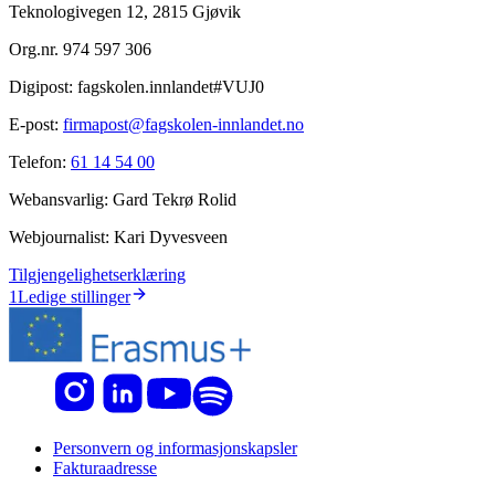
Teknologivegen 12, 2815 Gjøvik
Org.nr.
974 597 306
Digipost:
fagskolen.innlandet#VUJ0
E-post:
firmapost@fagskolen-innlandet.no
Telefon:
61 14 54 00
Webansvarlig:
Gard Tekrø Rolid
Webjournalist:
Kari Dyvesveen
Tilgjengelighetserklæring
1
Ledige stillinger
Personvern og informasjonskapsler
Fakturaadresse