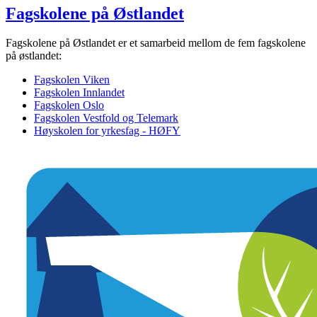
Fagskolene på Østlandet
Fagskolene på Østlandet er et samarbeid mellom de fem fagskolene
på østlandet:
Fagskolen Viken
Fagskolen Innlandet
Fagskolen Oslo
Fagskolen Vestfold og Telemark
Høyskolen for yrkesfag - HØFY