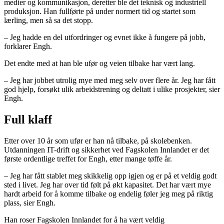
medier og kommunikasjon, deretter ble det teknisk og industriell
produksjon. Han fullførte på under normert tid og startet som
lærling, men så sa det stopp.
– Jeg hadde en del utfordringer og evnet ikke å fungere på jobb,
forklarer Engh.
Det endte med at han ble ufør og veien tilbake har vært lang.
– Jeg har jobbet utrolig mye med meg selv over flere år. Jeg har fått
god hjelp, forsøkt ulik arbeidstrening og deltatt i ulike prosjekter, sier
Engh.
Full klaff
Etter over 10 år som ufør er han nå tilbake, på skolebenken.
Utdanningen IT-drift og sikkerhet ved Fagskolen Innlandet er det
første ordentlige treffet for Engh, etter mange tøffe år.
– Jeg har fått stablet meg skikkelig opp igjen og er på et veldig godt
sted i livet. Jeg har over tid følt på økt kapasitet. Det har vært mye
hardt arbeid for å komme tilbake og endelig føler jeg meg på riktig
plass, sier Engh.
Han roser Fagskolen Innlandet for å ha vært veldig