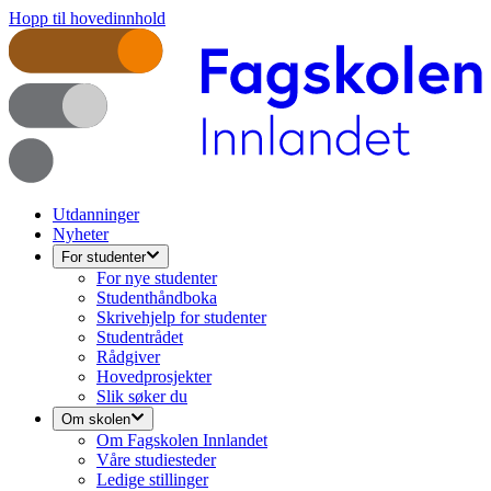
Hopp til hovedinnhold
Utdanninger
Nyheter
For studenter
For nye studenter
Studenthåndboka
Skrivehjelp for studenter
Studentrådet
Rådgiver
Hovedprosjekter
Slik søker du
Om skolen
Om Fagskolen Innlandet
Våre studiesteder
Ledige stillinger