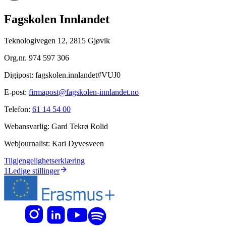
Fagskolen Innlandet
Teknologivegen 12, 2815 Gjøvik
Org.nr.
974 597 306
Digipost:
fagskolen.innlandet#VUJ0
E-post:
firmapost@fagskolen-innlandet.no
Telefon:
61 14 54 00
Webansvarlig:
Gard Tekrø Rolid
Webjournalist:
Kari Dyvesveen
Tilgjengelighetserklæring
1
Ledige stillinger