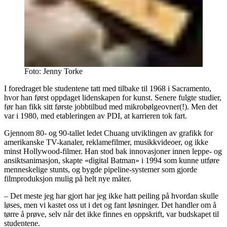
Foto:
Jenny Torke
I foredraget ble studentene tatt med tilbake til 1968 i Sacramento,
hvor han først oppdaget lidenskapen for kunst. Senere fulgte studier,
før han fikk sitt første jobbtilbud med mikrobølgeovner(!). Men det
var i 1980, med etableringen av PDI, at karrieren tok fart.
Gjennom 80- og 90-tallet ledet Chuang utviklingen av grafikk for
amerikanske TV-kanaler, reklamefilmer, musikkvideoer, og ikke
minst Hollywood-filmer. Han stod bak innovasjoner innen leppe- og
ansiktsanimasjon, skapte «digital Batman» i 1994 som kunne utføre
menneskelige stunts, og bygde pipeline-systemer som gjorde
filmproduksjon mulig på helt nye måter.
– Det meste jeg har gjort har jeg ikke hatt peiling på hvordan skulle
løses, men vi kastet oss ut i det og fant løsninger. Det handler om å
tørre å prøve, selv når det ikke finnes en oppskrift, var budskapet til
studentene.