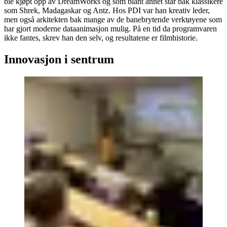
ble kjøpt opp av DreamWorks og som blant annet står bak klassikere
som Shrek, Madagaskar og Antz. Hos PDI var han kreativ leder,
men også arkitekten bak mange av de banebrytende verktøyene som
har gjort moderne dataanimasjon mulig. På en tid da programvaren
ikke fantes, skrev han den selv, og resultatene er filmhistorie.
Innovasjon i sentrum