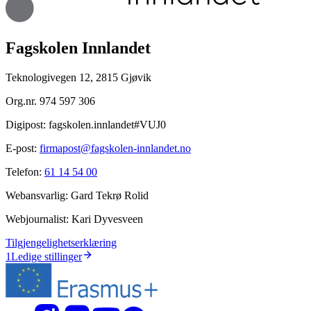
Fagskolen Innlandet
Teknologivegen 12, 2815 Gjøvik
Org.nr.
974 597 306
Digipost:
fagskolen.innlandet#VUJ0
E-post:
firmapost@fagskolen-innlandet.no
Telefon:
61 14 54 00
Webansvarlig:
Gard Tekrø Rolid
Webjournalist:
Kari Dyvesveen
Tilgjengelighetserklæring
1
Ledige stillinger