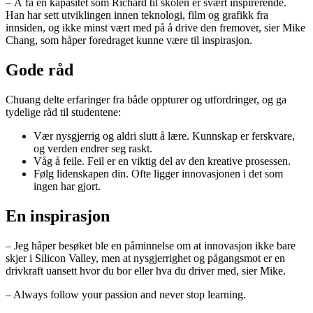
– Å få en kapasitet som Richard til skolen er svært inspirerende.
Han har sett utviklingen innen teknologi, film og grafikk fra
innsiden, og ikke minst vært med på å drive den fremover, sier Mike
Chang, som håper foredraget kunne være til inspirasjon.
Gode råd
Chuang delte erfaringer fra både oppturer og utfordringer, og ga
tydelige råd til studentene:
Vær nysgjerrig og aldri slutt å lære. Kunnskap er ferskvare,
og verden endrer seg raskt.
Våg å feile. Feil er en viktig del av den kreative prosessen.
Følg lidenskapen din. Ofte ligger innovasjonen i det som
ingen har gjort.
En inspirasjon
– Jeg håper besøket ble en påminnelse om at innovasjon ikke bare
skjer i Silicon Valley, men at nysgjerrighet og pågangsmot er en
drivkraft uansett hvor du bor eller hva du driver med, sier Mike.
– Always follow your passion and never stop learning.