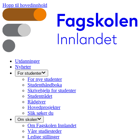
Hopp til hovedinnhold
Utdanninger
Nyheter
For studenter
For nye studenter
Studenthåndboka
Skrivehjelp for studenter
Studentrådet
Rådgiver
Hovedprosjekter
Slik søker du
Om skolen
Om Fagskolen Innlandet
Våre studiesteder
Ledige stillinger