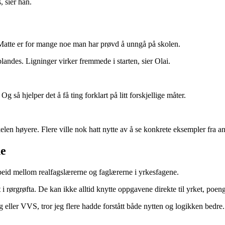
s, sier han.
t. Matte er for mange noe man har prøvd å unngå på skolen.
landes. Ligninger virker fremmede i starten, sier Olai.
 så hjelper det å få ting forklart på litt forskjellige måter.
kelen høyere. Flere ville nok hatt nytte av å se konkrete eksempler fra a
ne
beid mellom realfagslærerne og faglærerne i yrkesfagene.
 i rørgrøfta. De kan ikke alltid knytte oppgavene direkte til yrket, poen
 eller VVS, tror jeg flere hadde forstått både nytten og logikken bedre.