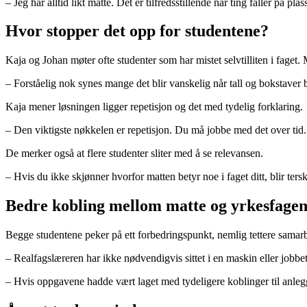
– Jeg har alltid likt matte. Det er tilfredsstillende når ting faller på plas
Hvor stopper det opp for studentene?
Kaja og Johan møter ofte studenter som har mistet selvtilliten i fage
– Forståelig nok synes mange det blir vanskelig når tall og bokstaver b
Kaja mener løsningen ligger repetisjon og det med tydelig forklaring.
– Den viktigste nøkkelen er repetisjon. Du må jobbe med det over tid. Og
De merker også at flere studenter sliter med å se relevansen.
– Hvis du ikke skjønner hvorfor matten betyr noe i faget ditt, blir ters
Bedre kobling mellom matte og yrkesfage
Begge studentene peker på ett forbedringspunkt, nemlig tettere samar
– Realfagslæreren har ikke nødvendigvis sittet i en maskin eller jobbet
– Hvis oppgavene hadde vært laget med tydeligere koblinger til anlegg