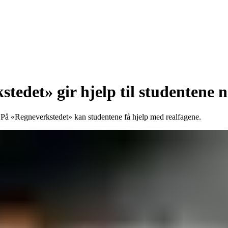
tedet» gir hjelp til studentene n
ll. På «Regneverkstedet» kan studentene få hjelp med realfagene.