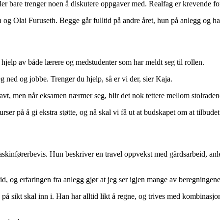
t eller bare trenger noen å diskutere oppgaver med. Realfag er krevende 
og Olai Furuseth. Begge går fulltid på andre året, hun på anlegg og 
 hjelp av både lærere og medstudenter som har meldt seg til rollen.
 ned og jobbe. Trenger du hjelp, så er vi der, sier Kaja.
 lavt, men når eksamen nærmer seg, blir det nok tettere mellom stolraden
ser på å gi ekstra støtte, og nå skal vi få ut at budskapet om at tilbudet e
askinførerbevis. Hun beskriver en travel oppvekst med gårdsarbeid, anl
d, og erfaringen fra anlegg gjør at jeg ser igjen mange av beregningene 
på sikt skal inn i. Han har alltid likt å regne, og trives med kombinasjo