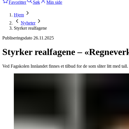
Favoritter
Søk
Min side
Hjem
Nyheter
Styrker realfagene
Publiseringsdato
26.11.2025
Styrker realfagene – «Regneverks
Ved Fagskolen Innlandet finnes et tilbud for de som sliter litt med ta