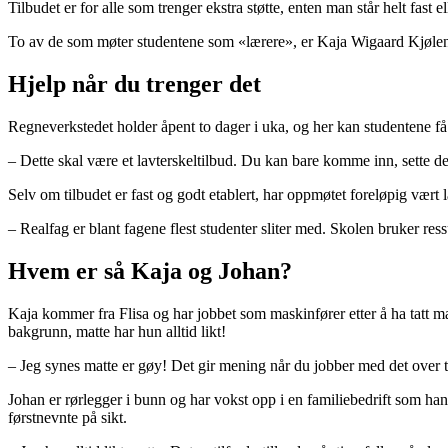
Tilbudet er for alle som trenger ekstra støtte, enten man står helt fas
To av de som møter studentene som «lærere», er Kaja Wigaard Kjølen 
Hjelp når du trenger det
Regneverkstedet holder åpent to dager i uka, og her kan studentene få
– Dette skal være et lavterskeltilbud. Du kan bare komme inn, sette deg
Selv om tilbudet er fast og godt etablert, har oppmøtet foreløpig vært
– Realfag er blant fagene flest studenter sliter med. Skolen bruker ressur
Hvem er så Kaja og Johan?
Kaja kommer fra Flisa og har jobbet som maskinfører etter å ha tatt m
bakgrunn, matte har hun alltid likt!
– Jeg synes matte er gøy! Det gir mening når du jobber med det over ti
Johan er rørlegger i bunn og har vokst opp i en familiebedrift som han 
førstnevnte på sikt.