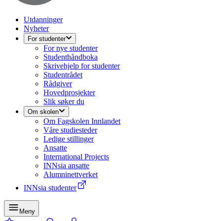
Utdanninger
Nyheter
For studenter
For nye studenter
Studenthåndboka
Skrivehjelp for studenter
Studentrådet
Rådgiver
Hovedprosjekter
Slik søker du
Om skolen
Om Fagskolen Innlandet
Våre studiesteder
Ledige stillinger
Ansatte
International Projects
INNsia ansatte
Alumninettverket
INNsia studenter
Meny