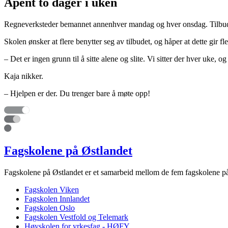
Åpent to dager i uken
Regneverksteder bemannet annenhver mandag og hver onsdag. Tilbudet er
Skolen ønsker at flere benytter seg av tilbudet, og håper at dette gir fl
– Det er ingen grunn til å sitte alene og slite. Vi sitter der hver uke, og 
Kaja nikker.
– Hjelpen er der. Du trenger bare å møte opp!
Fagskolene på Østlandet
Fagskolene på Østlandet er et samarbeid mellom de fem fagskolene på
Fagskolen Viken
Fagskolen Innlandet
Fagskolen Oslo
Fagskolen Vestfold og Telemark
Høyskolen for yrkesfag - HØFY