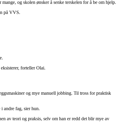
for mange, og skolen ønsker å senke terskelen for å be om hjelp.
han på VVS.
e.
ksisterer, forteller Olai.
eggsmaskiner og mye manuell jobbing. Til tross for praktisk
i andre fag, sier hun.
nen av teori og praksis, selv om han er redd det blir mye av