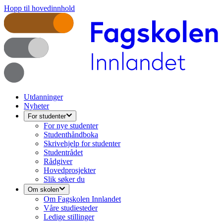
Hopp til hovedinnhold
Utdanninger
Nyheter
For studenter
For nye studenter
Studenthåndboka
Skrivehjelp for studenter
Studentrådet
Rådgiver
Hovedprosjekter
Slik søker du
Om skolen
Om Fagskolen Innlandet
Våre studiesteder
Ledige stillinger