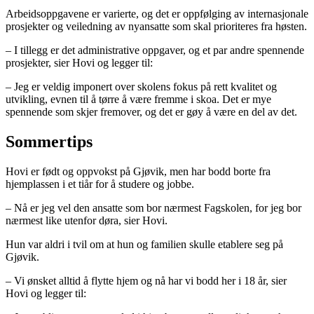
Arbeidsoppgavene er varierte, og det er oppfølging av internasjonale
prosjekter og veiledning av nyansatte som skal prioriteres fra høsten.
– I tillegg er det administrative oppgaver, og et par andre spennende
prosjekter, sier Hovi og legger til:
– Jeg er veldig imponert over skolens fokus på rett kvalitet og
utvikling, evnen til å tørre å være fremme i skoa. Det er mye
spennende som skjer fremover, og det er gøy å være en del av det.
Sommertips
Hovi er født og oppvokst på Gjøvik, men har bodd borte fra
hjemplassen i et tiår for å studere og jobbe.
– Nå er jeg vel den ansatte som bor nærmest Fagskolen, for jeg bor
nærmest like utenfor døra, sier Hovi.
Hun var aldri i tvil om at hun og familien skulle etablere seg på
Gjøvik.
– Vi ønsket alltid å flytte hjem og nå har vi bodd her i 18 år, sier
Hovi og legger til: