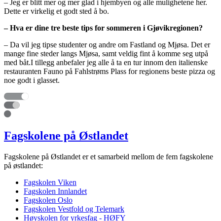
– Jeg er blitt mer og mer glad i hjembyen og alle mulighetene her.
Dette er virkelig et godt sted å bo.
– Hva er dine tre beste tips for sommeren i Gjøvikregionen?
– Da vil jeg tipse studenter og andre om Fastland og Mjøsa. Det er
mange fine steder langs Mjøsa, samt veldig fint å komme seg utpå
med båt.I tillegg anbefaler jeg alle å ta en tur innom den italienske
restauranten Fauno på Fahlstrøms Plass for regionens beste pizza og
noe godt i glasset.
Fagskolene på Østlandet
Fagskolene på Østlandet er et samarbeid mellom de fem fagskolene
på østlandet:
Fagskolen Viken
Fagskolen Innlandet
Fagskolen Oslo
Fagskolen Vestfold og Telemark
Høyskolen for yrkesfag - HØFY