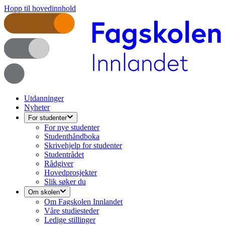
Hopp til hovedinnhold
Utdanninger
Nyheter
For studenter
For nye studenter
Studenthåndboka
Skrivehjelp for studenter
Studentrådet
Rådgiver
Hovedprosjekter
Slik søker du
Om skolen
Om Fagskolen Innlandet
Våre studiesteder
Ledige stillinger