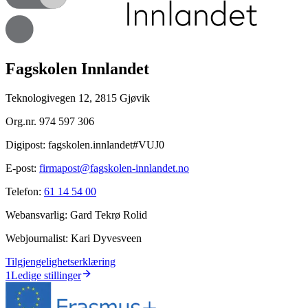
Fagskolen Innlandet
Teknologivegen 12, 2815 Gjøvik
Org.nr.
974 597 306
Digipost:
fagskolen.innlandet#VUJ0
E-post:
firmapost@fagskolen-innlandet.no
Telefon:
61 14 54 00
Webansvarlig:
Gard Tekrø Rolid
Webjournalist:
Kari Dyvesveen
Tilgjengelighetserklæring
1
Ledige stillinger