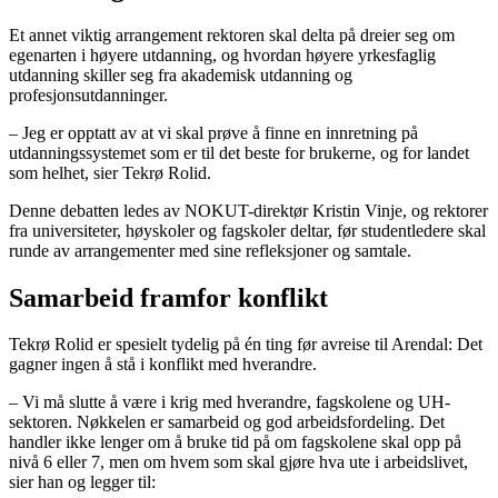
Et annet viktig arrangement rektoren skal delta på dreier seg om
egenarten i høyere utdanning, og hvordan høyere yrkesfaglig
utdanning skiller seg fra akademisk utdanning og
profesjonsutdanninger.
– Jeg er opptatt av at vi skal prøve å finne en innretning på
utdanningssystemet som er til det beste for brukerne, og for landet
som helhet, sier Tekrø Rolid.
Denne debatten ledes av NOKUT-direktør Kristin Vinje, og rektorer
fra universiteter, høyskoler og fagskoler deltar, før studentledere skal
runde av arrangementer med sine refleksjoner og samtale.
Samarbeid framfor konflikt
Tekrø Rolid er spesielt tydelig på én ting før avreise til Arendal: Det
gagner ingen å stå i konflikt med hverandre.
– Vi må slutte å være i krig med hverandre, fagskolene og UH-
sektoren. Nøkkelen er samarbeid og god arbeidsfordeling. Det
handler ikke lenger om å bruke tid på om fagskolene skal opp på
nivå 6 eller 7, men om hvem som skal gjøre hva ute i arbeidslivet,
sier han og legger til: