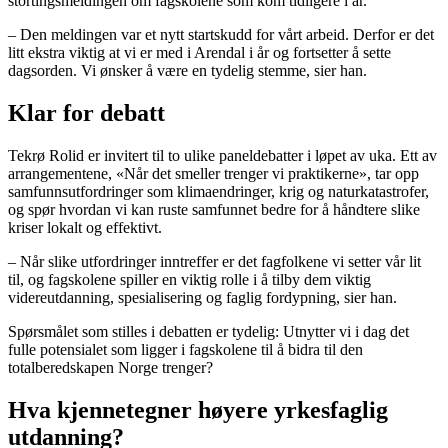
stortingsmeldingen om fagskolene som kom tidligere i år.
– Den meldingen var et nytt startskudd for vårt arbeid. Derfor er det
litt ekstra viktig at vi er med i Arendal i år og fortsetter å sette
dagsorden. Vi ønsker å være en tydelig stemme, sier han.
Klar for debatt
Tekrø Rolid er invitert til to ulike paneldebatter i løpet av uka. Ett av
arrangementene, «Når det smeller trenger vi praktikerne», tar opp
samfunnsutfordringer som klimaendringer, krig og naturkatastrofer,
og spør hvordan vi kan ruste samfunnet bedre for å håndtere slike
kriser lokalt og effektivt.
– Når slike utfordringer inntreffer er det fagfolkene vi setter vår lit
til, og fagskolene spiller en viktig rolle i å tilby dem viktig
videreutdanning, spesialisering og faglig fordypning, sier han.
Spørsmålet som stilles i debatten er tydelig: Utnytter vi i dag det
fulle potensialet som ligger i fagskolene til å bidra til den
totalberedskapen Norge trenger?
Hva kjennetegner høyere yrkesfaglig
utdanning?