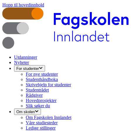
Hopp til hovedinnhold
Utdanninger
Nyheter
For studenter
For nye studenter
Studenthåndboka
Skrivehjelp for studenter
Studentrådet
Rådgiver
Hovedprosjekter
Slik søker du
Om skolen
Om Fagskolen Innlandet
Våre studiesteder
Ledige stillinger