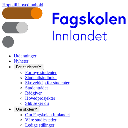
Hopp til hovedinnhold
Utdanninger
Nyheter
For studenter
For nye studenter
Studenthåndboka
Skrivehjelp for studenter
Studentrådet
Rådgiver
Hovedprosjekter
Slik søker du
Om skolen
Om Fagskolen Innlandet
Våre studiesteder
Ledige stillinger