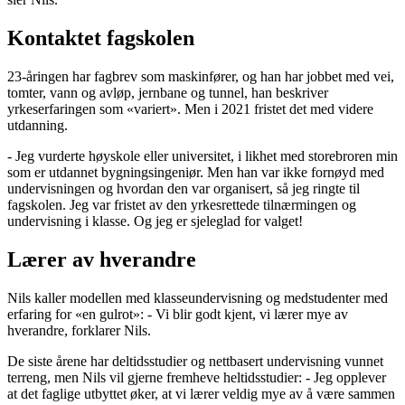
Kontaktet fagskolen
23-åringen har fagbrev som maskinfører, og han har jobbet med vei,
tomter, vann og avløp, jernbane og tunnel, han beskriver
yrkeserfaringen som «variert». Men i 2021 fristet det med videre
utdanning.
- Jeg vurderte høyskole eller universitet, i likhet med storebroren min
som er utdannet bygningsingeniør. Men han var ikke fornøyd med
undervisningen og hvordan den var organisert, så jeg ringte til
fagskolen. Jeg var fristet av den yrkesrettede tilnærmingen og
undervisning i klasse. Og jeg er sjeleglad for valget!
Lærer av hverandre
Nils kaller modellen med klasseundervisning og medstudenter med
erfaring for «en gulrot»: - Vi blir godt kjent, vi lærer mye av
hverandre, forklarer Nils.
De siste årene har deltidsstudier og nettbasert undervisning vunnet
terreng, men Nils vil gjerne fremheve heltidsstudier: - Jeg opplever
at det faglige utbyttet øker, at vi lærer veldig mye av å være sammen