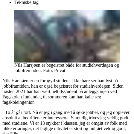
Tekniske fag
Nils Harsjøen er begeistret både for studiehverdagen og
jobbfremtiden.
Foto:
Privat
Nils Harsjøen er en fornøyd student. Ikke bare ser han lyst på
jobbframtiden, han er også begeistret for studiehverdagen. Siden
høsten 2021 har han vært heltidsstudent på anleggslinjen ved
Fagskolen Innlandet, til sommeren kan han kalle seg
fagskoleingeniør.
- To år går fort. Nå er jeg i gang med å søke jobber, og jeg opplever
absolutt at bedriftene er interesserte. Samtidig trives jeg veldig godt
med studiene. Vi er 13 stykker i klassen, jeg er omgitt av folk med
ulike erfaringer, det faglige utbyttet er stort og miljøet veldig godt,
sier Nils.