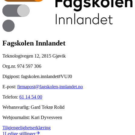
Fagskolen Innlandet
Teknologivegen 12, 2815 Gjøvik
Org.nr.
974 597 306
Digipost:
fagskolen.innlandet#VUJ0
E-post:
firmapost@fagskolen-innlandet.no
Telefon:
61 14 54 00
Webansvarlig:
Gard Tekrø Rolid
Webjournalist:
Kari Dyvesveen
Tilgjengelighetserklæring
1
Ledige stillinger