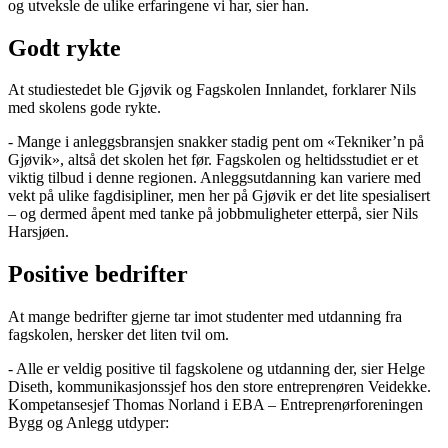
og utveksle de ulike erfaringene vi har, sier han.
Godt rykte
At studiestedet ble Gjøvik og Fagskolen Innlandet, forklarer Nils
med skolens gode rykte.
- Mange i anleggsbransjen snakker stadig pent om «Tekniker’n på
Gjøvik», altså det skolen het før. Fagskolen og heltidsstudiet er et
viktig tilbud i denne regionen. Anleggsutdanning kan variere med
vekt på ulike fagdisipliner, men her på Gjøvik er det lite spesialisert
– og dermed åpent med tanke på jobbmuligheter etterpå, sier Nils
Harsjøen.
Positive bedrifter
At mange bedrifter gjerne tar imot studenter med utdanning fra
fagskolen, hersker det liten tvil om.
- Alle er veldig positive til fagskolene og utdanning der, sier Helge
Diseth, kommunikasjonssjef hos den store entreprenøren Veidekke.
Kompetansesjef Thomas Norland i EBA – Entreprenørforeningen
Bygg og Anlegg utdyper: