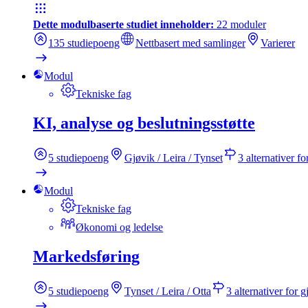
Dette modulbaserte studiet inneholder:
22
moduler
135
studiepoeng
Nettbasert med samlinger
Varierer
Modul
Tekniske fag
KI, analyse og beslutningsstøtte
5
studiepoeng
Gjøvik / Leira / Tynset
3
alternativer f
Modul
Tekniske fag
Økonomi og ledelse
Markedsføring
5
studiepoeng
Tynset / Leira / Otta
3
alternativer for 