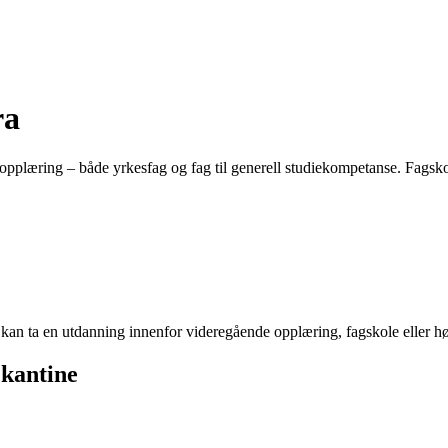
ra
 opplæring – både yrkesfag og fag til generell studiekompetanse. Fags
du kan ta en utdanning innenfor videregående opplæring, fagskole eller h
 kantine