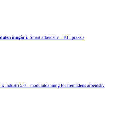
ulen inngår i:
Smart arbeidsliv – KI i praksis
 i:
Industri 5.0 – modulutdanning for fremtidens arbeidsliv