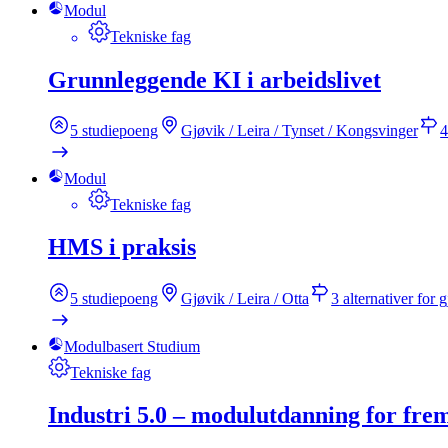
Modul
Tekniske fag
Grunnleggende KI i arbeidslivet
5
studiepoeng
Gjøvik / Leira / Tynset / Kongsvinger
Modul
Tekniske fag
HMS i praksis
5
studiepoeng
Gjøvik / Leira / Otta
3
alternativer for
Modulbasert Studium
Tekniske fag
Industri 5.0 – modulutdanning for frem