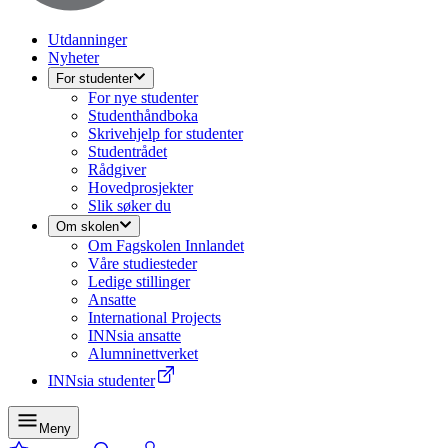
Utdanninger
Nyheter
For studenter
For nye studenter
Studenthåndboka
Skrivehjelp for studenter
Studentrådet
Rådgiver
Hovedprosjekter
Slik søker du
Om skolen
Om Fagskolen Innlandet
Våre studiesteder
Ledige stillinger
Ansatte
International Projects
INNsia ansatte
Alumninettverket
INNsia studenter
Meny