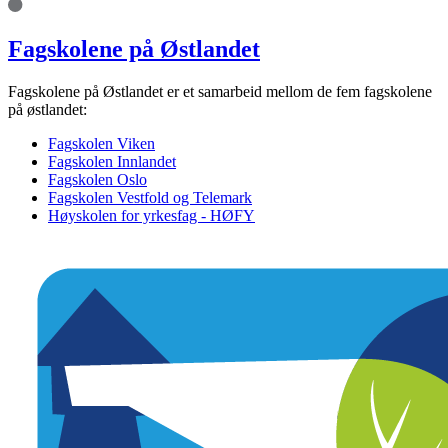
Fagskolene på Østlandet
Fagskolene på Østlandet er et samarbeid mellom de fem fagskolene
på østlandet:
Fagskolen Viken
Fagskolen Innlandet
Fagskolen Oslo
Fagskolen Vestfold og Telemark
Høyskolen for yrkesfag - HØFY