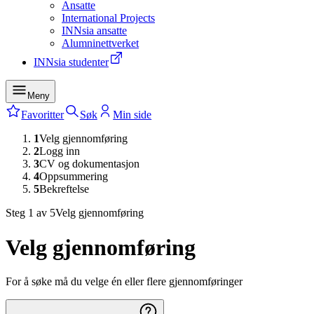
Ansatte
International Projects
INNsia ansatte
Alumninettverket
INNsia studenter
Meny
Favoritter
Søk
Min side
1
Velg gjennomføring
2
Logg inn
3
CV og dokumentasjon
4
Oppsummering
5
Bekreftelse
Steg
1
av
5
Velg gjennomføring
Velg gjennomføring
For å søke må du velge én eller flere gjennomføringer