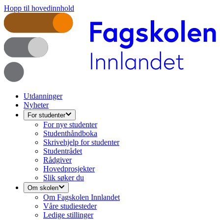
Hopp til hovedinnhold
Utdanninger
Nyheter
For studenter
For nye studenter
Studenthåndboka
Skrivehjelp for studenter
Studentrådet
Rådgiver
Hovedprosjekter
Slik søker du
Om skolen
Om Fagskolen Innlandet
Våre studiesteder
Ledige stillinger