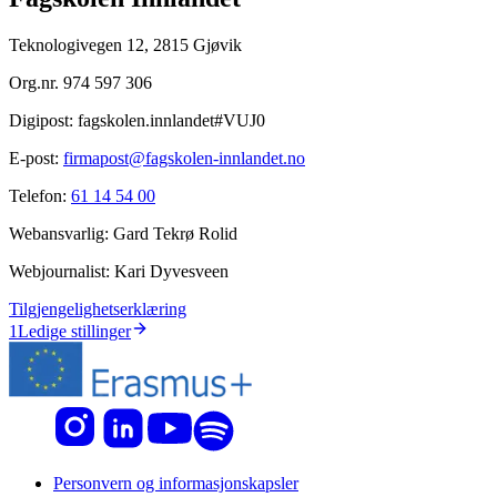
Teknologivegen 12, 2815 Gjøvik
Org.nr.
974 597 306
Digipost:
fagskolen.innlandet#VUJ0
E-post:
firmapost@fagskolen-innlandet.no
Telefon:
61 14 54 00
Webansvarlig:
Gard Tekrø Rolid
Webjournalist:
Kari Dyvesveen
Tilgjengelighetserklæring
1
Ledige stillinger
Personvern og informasjonskapsler