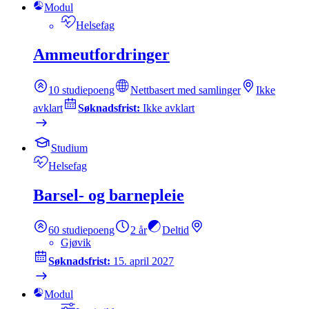
Modul
Helsefag
Ammeutfordringer
10
studiepoeng
Nettbasert med samlinger
Ikke
avklart
Søknadsfrist:
Ikke avklart
Studium
Helsefag
Barsel- og barnepleie
60
studiepoeng
2 år
Deltid
Gjøvik
Søknadsfrist:
15. april 2027
Modul