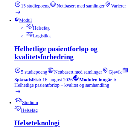
15
studiepoeng
Nettbasert med samlinger
Varierer
Modul
Helsefag
Logistikk
Helhetlige pasientforløp og
kvalitetsforbedring
5
studiepoeng
Nettbasert med samlinger
Gjøvik
Søknadsfrist:
16. august 2026
Modulen inngår i:
Helhetlige pasientforløp – kvalitet og samhandling
Studium
Helsefag
Helseteknologi