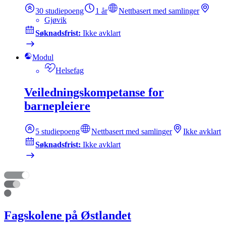
30
studiepoeng
1 år
Nettbasert med samlinger
Gjøvik
Søknadsfrist:
Ikke avklart
Modul
Helsefag
Veiledningskompetanse for
barnepleiere
5
studiepoeng
Nettbasert med samlinger
Ikke avklart
Søknadsfrist:
Ikke avklart
Fagskolene på Østlandet