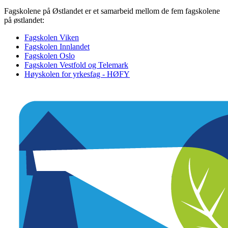
Fagskolene på Østlandet er et samarbeid mellom de fem fagskolene
på østlandet:
Fagskolen Viken
Fagskolen Innlandet
Fagskolen Oslo
Fagskolen Vestfold og Telemark
Høyskolen for yrkesfag - HØFY