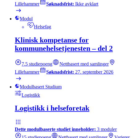
Lillehammer
Søknadsfrist:
Ikke avklart
Modul
Helsefag
Klinisk kompetanse for
kommunehelsetjenesten – del 2
7.5
studiepoeng
Nettbasert med samlinger
Lillehammer
Søknadsfrist:
27. september 2026
Modulbasert Studium
Logistikk
Logistikk i helseforetak
Dette modulbaserte studiet inneholder:
3
moduler
15
studiepoeng
Nettbasert med samlinger
Varierer