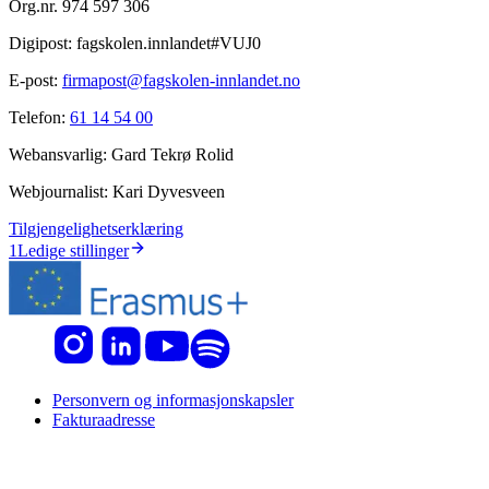
Org.nr.
974 597 306
Digipost:
fagskolen.innlandet#VUJ0
E-post:
firmapost@fagskolen-innlandet.no
Telefon:
61 14 54 00
Webansvarlig:
Gard Tekrø Rolid
Webjournalist:
Kari Dyvesveen
Tilgjengelighetserklæring
1
Ledige stillinger
Personvern og informasjonskapsler
Fakturaadresse