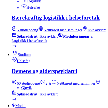
Logistikk
Helsefag
Bærekraftig logistikk i helseforetak
5
studiepoeng
Nettbasert med samlinger
Ikke avklart
Søknadsfrist:
Ikke avklart
Modulen inngår i:
Logistikk i helseforetak
Studium
Helsefag
Demens og alderspsykiatri
60
studiepoeng
2 år
Nettbasert med samlinger
Gjøvik
Søknadsfrist:
Ikke avklart
Modul