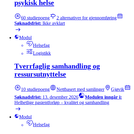
psykisk helse
60
studiepoeng
2
alternativer for gjennomføring
Søknadsfrist:
Ikke avklart
Modul
Helsefag
Logistikk
Tverrfaglig samhandling og
ressursutnyttelse
10
studiepoeng
Nettbasert med samlinger
Gjøvik
Søknadsfrist:
13. desember 2026
Modulen inngår i:
Helhetlige pasientforløp – kvalitet og samhandling
Modul
Helsefag