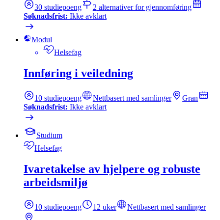
30
studiepoeng
2
alternativer for gjennomføring
Søknadsfrist:
Ikke avklart
Modul
Helsefag
Innføring i veiledning
10
studiepoeng
Nettbasert med samlinger
Gran
Søknadsfrist:
Ikke avklart
Studium
Helsefag
Ivaretakelse av hjelpere og robuste
arbeidsmiljø
10
studiepoeng
12 uker
Nettbasert med samlinger