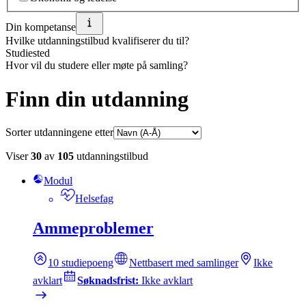
Din kompetanse
Hvilke utdanningstilbud kvalifiserer du til?
Studiested
Hvor vil du studere eller møte på samling?
Finn din utdanning
Sorter utdanningene etter
Viser
30
av
105
utdanningstilbud
Modul
Helsefag
Ammeproblemer
10
studiepoeng
Nettbasert med samlinger
Ikke
avklart
Søknadsfrist:
Ikke avklart