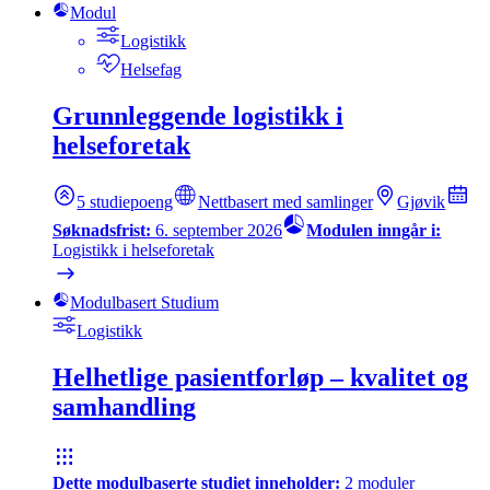
Modul
Logistikk
Helsefag
Grunnleggende logistikk i
helseforetak
5
studiepoeng
Nettbasert med samlinger
Gjøvik
Søknadsfrist:
6. september 2026
Modulen inngår i:
Logistikk i helseforetak
Modulbasert Studium
Logistikk
Helhetlige pasientforløp – kvalitet og
samhandling
Dette modulbaserte studiet inneholder:
2
moduler