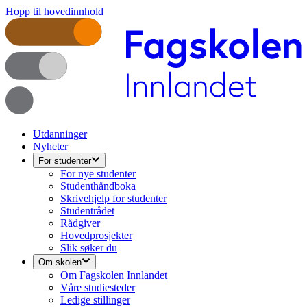
Hopp til hovedinnhold
Utdanninger
Nyheter
For studenter
For nye studenter
Studenthåndboka
Skrivehjelp for studenter
Studentrådet
Rådgiver
Hovedprosjekter
Slik søker du
Om skolen
Om Fagskolen Innlandet
Våre studiesteder
Ledige stillinger