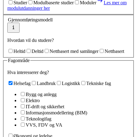
Studier
Modulbaserte studier
Moduler
Les mer om
modulutdanninger her
Gjennomføringsmodell
Hvordan vil du studere?
Heltid
Deltid
Nettbasert med samlinger
Nettbasert
Fagområde
Hva interesserer deg?
Helsefag
Landbruk
Logistikk
Tekniske fag
Bygg og anlegg
Elektro
IT-drift og sikkerhet
Informasjonsmodellering (BIM)
Teknologifag
VVS, FDV og VA
Økonomi og ledelse