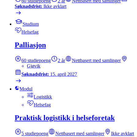
60
studiepoeng
2 år
Nettbasert med samlinger
Søknadsfrist:
Ikke avklart
Studium
Helsefag
Palliasjon
60
studiepoeng
2 år
Nettbasert med samlinger
Gjøvik
Søknadsfrist:
15. april 2027
Modul
Logistikk
Helsefag
Praktisk logistikk i helseforetak
5
studiepoeng
Nettbasert med samlinger
Ikke avklart