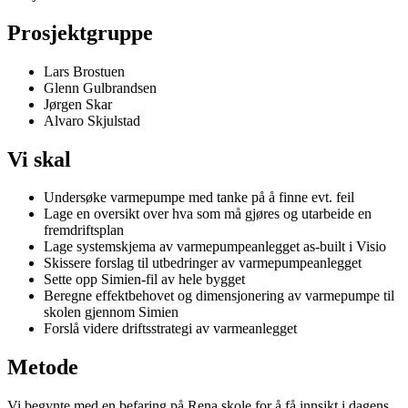
Prosjektgruppe
Lars Brostuen
Glenn Gulbrandsen
Jørgen Skar
Alvaro Skjulstad
Vi skal
Undersøke varmepumpe med tanke på å finne evt. feil
Lage en oversikt over hva som må gjøres og utarbeide en
fremdriftsplan
Lage systemskjema av varmepumpeanlegget as-built i Visio
Skissere forslag til utbedringer av varmepumpeanlegget
Sette opp Simien-fil av hele bygget
Beregne effektbehovet og dimensjonering av varmepumpe til
skolen gjennom Simien
Forslå videre driftsstrategi av varmeanlegget
Metode
Vi begynte med en befaring på Rena skole for å få innsikt i dagens