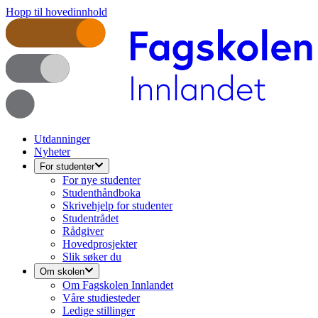
Hopp til hovedinnhold
Utdanninger
Nyheter
For studenter
For nye studenter
Studenthåndboka
Skrivehjelp for studenter
Studentrådet
Rådgiver
Hovedprosjekter
Slik søker du
Om skolen
Om Fagskolen Innlandet
Våre studiesteder
Ledige stillinger