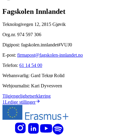
Fagskolen Innlandet
Teknologivegen 12, 2815 Gjøvik
Org.nr.
974 597 306
Digipost:
fagskolen.innlandet#VUJ0
E-post:
firmapost@fagskolen-innlandet.no
Telefon:
61 14 54 00
Webansvarlig:
Gard Tekrø Rolid
Webjournalist:
Kari Dyvesveen
Tilgjengelighetserklæring
1
Ledige stillinger