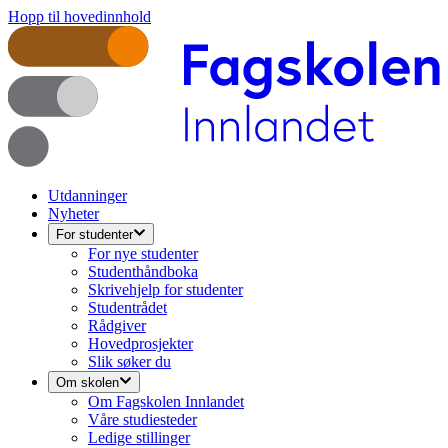
Hopp til hovedinnhold
Utdanninger
Nyheter
For studenter
For nye studenter
Studenthåndboka
Skrivehjelp for studenter
Studentrådet
Rådgiver
Hovedprosjekter
Slik søker du
Om skolen
Om Fagskolen Innlandet
Våre studiesteder
Ledige stillinger