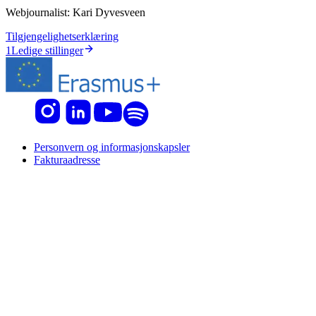
Webjournalist:
Kari Dyvesveen
Tilgjengelighetserklæring
1
Ledige stillinger
Personvern og informasjonskapsler
Fakturaadresse