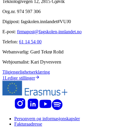
Teknologivegen 12, 2815 Gjøvik
Org.nr.
974 597 306
Digipost:
fagskolen.innlandet#VUJ0
E-post:
firmapost@fagskolen-innlandet.no
Telefon:
61 14 54 00
Webansvarlig:
Gard Tekrø Rolid
Webjournalist:
Kari Dyvesveen
Tilgjengelighetserklæring
1
Ledige stillinger
Personvern og informasjonskapsler
Fakturaadresse