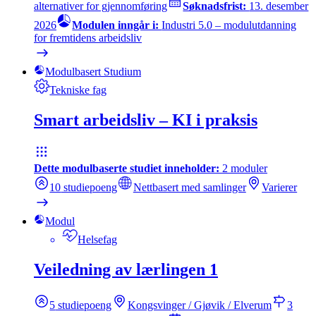
alternativer for gjennomføring
Søknadsfrist:
13. desember
2026
Modulen inngår i:
Industri 5.0 – modulutdanning
for fremtidens arbeidsliv
Modulbasert Studium
Tekniske fag
Smart arbeidsliv – KI i praksis
Dette modulbaserte studiet inneholder:
2
moduler
10
studiepoeng
Nettbasert med samlinger
Varierer
Modul
Helsefag
Veiledning av lærlingen 1
5
studiepoeng
Kongsvinger / Gjøvik / Elverum
3