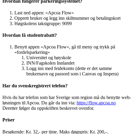
Hvordan fungerer parkeringssystemet?
Last ned appen: «Apcoa Flow»
Opprett bruker og legg inn skiltnummer og betalingskort
Høgskolens takstgruppe: 9099
Hvordan få studentrabatt?
Benytt appen «Apcoa Flow», gå til meny og trykk på
«fordelsparkering»
Universitet og høyskole
INN/Fagskolen Innlandet
Logg inn med feidekonto (dette er det samme
brukernavn og passord som i Canvas og Inspera)
Har du svenskregistrert telefon?
Hvis du har telefon som har Sverige som region må du benytte web-
løsningen til Apcoa. Du går da inn via:
https://flow.apcoa.no
Deretter følger du oppskriften beskrevet ovenfor.
Priser
Besøkende: Kr. 32,- per time. Maks døgnpris: Kr. 200,-.