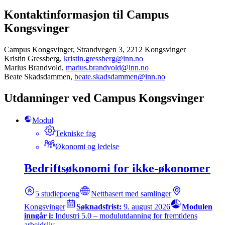
Kontaktinformasjon til Campus
Kongsvinger
Campus Kongsvinger, Strandvegen 3, 2212 Kongsvinger
Kristin Gressberg,
kristin.gressberg@inn.no
Marius Brandvold,
marius.brandvold@inn.no
Beate Skadsdammen,
beate.skadsdammen@inn.no
Utdanninger ved
Campus Kongsvinger
Modul
Tekniske fag
Økonomi og ledelse
Bedriftsøkonomi for ikke-økonomer
5
studiepoeng
Nettbasert med samlinger
Kongsvinger
Søknadsfrist:
9. august 2026
Modulen
inngår i:
Industri 5.0 – modulutdanning for fremtidens
arbeidsliv