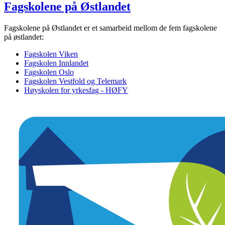
Fagskolene på Østlandet
Fagskolene på Østlandet er et samarbeid mellom de fem fagskolene
på østlandet:
Fagskolen Viken
Fagskolen Innlandet
Fagskolen Oslo
Fagskolen Vestfold og Telemark
Høyskolen for yrkesfag - HØFY