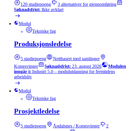
120
studiepoeng
3
alternativer for gjennomføring
Søknadsfrist:
Ikke avklart
Modul
Tekniske fag
Produksjonsledelse
5
studiepoeng
Nettbasert med samlinger
Kongsvinger
Søknadsfrist:
23. august 2026
Modulen
inngår i:
Industri 5.0 – modulutdanning for fremtidens
arbeidsliv
Modul
Tekniske fag
Prosjektledelse
5
studiepoeng
Åndalsnes / Kongsvinger
2