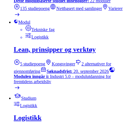
Dette modulbaserte studiet inneholder:
22
moduler
135
studiepoeng
Nettbasert med samlinger
Varierer
Modul
Tekniske fag
Logistikk
Lean, prinsipper og verktøy
5
studiepoeng
Kongsvinger
2
alternativer for
gjennomføring
Søknadsfrist:
20. september 2026
Modulen inngår i:
Industri 5.0 – modulutdanning for
fremtidens arbeidsliv
Studium
Logistikk
Logistikk