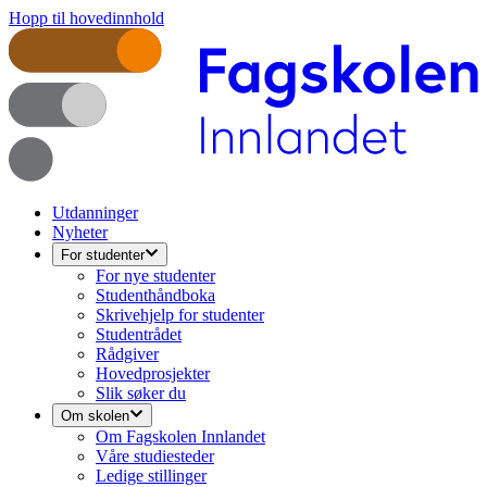
Hopp til hovedinnhold
Utdanninger
Nyheter
For studenter
For nye studenter
Studenthåndboka
Skrivehjelp for studenter
Studentrådet
Rådgiver
Hovedprosjekter
Slik søker du
Om skolen
Om Fagskolen Innlandet
Våre studiesteder
Ledige stillinger