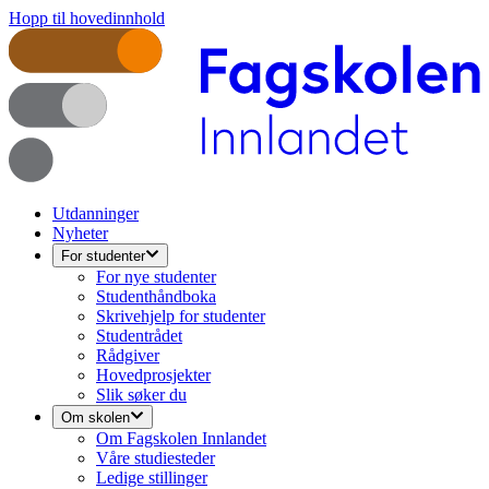
Hopp til hovedinnhold
Utdanninger
Nyheter
For studenter
For nye studenter
Studenthåndboka
Skrivehjelp for studenter
Studentrådet
Rådgiver
Hovedprosjekter
Slik søker du
Om skolen
Om Fagskolen Innlandet
Våre studiesteder
Ledige stillinger