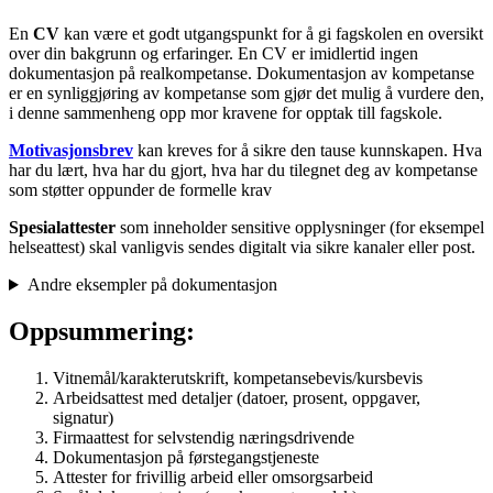
En
CV
kan være et godt utgangspunkt for å gi fagskolen en oversikt
over din bakgrunn og erfaringer. En CV er imidlertid ingen
dokumentasjon på realkompetanse. Dokumentasjon av kompetanse
er en synliggjøring av kompetanse som gjør det mulig å vurdere den,
i denne sammenheng opp mor kravene for opptak till fagskole.
Motivasjonsbrev
kan kreves for å sikre den tause kunnskapen. Hva
har du lært, hva har du gjort, hva har du tilegnet deg av kompetanse
som støtter oppunder de formelle krav
Spesialattester
som inneholder sensitive opplysninger (for eksempel
helseattest) skal vanligvis sendes digitalt via sikre kanaler eller post.
Andre eksempler på dokumentasjon
Oppsummering:
Vitnemål/karakterutskrift, kompetansebevis/kursbevis
Arbeidsattest med detaljer (datoer, prosent, oppgaver,
signatur)
Firmaattest for selvstendig næringsdrivende
Dokumentasjon på førstegangstjeneste
Attester for frivillig arbeid eller omsorgsarbeid